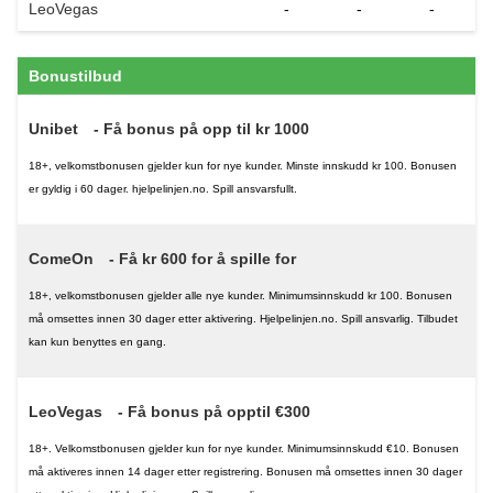
LeoVegas
-
-
-
Bonustilbud
Unibet
- Få bonus på opp til kr 1000
18+, velkomstbonusen gjelder kun for nye kunder. Minste innskudd kr 100. Bonusen
er gyldig i 60 dager. hjelpelinjen.no. Spill ansvarsfullt.
ComeOn
- Få kr 600 for å spille for
18+, velkomstbonusen gjelder alle nye kunder. Minimumsinnskudd kr 100. Bonusen
må omsettes innen 30 dager etter aktivering. Hjelpelinjen.no. Spill ansvarlig. Tilbudet
kan kun benyttes en gang.
LeoVegas
- Få bonus på opptil €300
18+. Velkomstbonusen gjelder kun for nye kunder. Minimumsinnskudd €10. Bonusen
må aktiveres innen 14 dager etter registrering. Bonusen må omsettes innen 30 dager