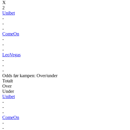
X
2
Unibet
-
-
-
ComeOn
-
-
-
LeoVegas
-
-
-
Odds før kampen: Over/under
Totalt
Over
Under
Unibet
-
-
-
ComeOn
-
-