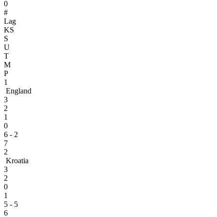
0
#
Lag
KS
S
U
T
M
P
1
England
3
2
1
0
6 - 2
7
2
Kroatia
3
2
0
1
5 - 5
6