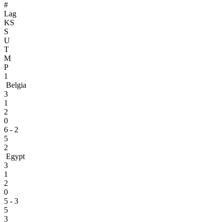
#
Lag
KS
S
U
T
M
P
1
Belgia
3
1
2
0
6 - 2
5
2
Egypt
3
1
2
0
5 - 3
5
3