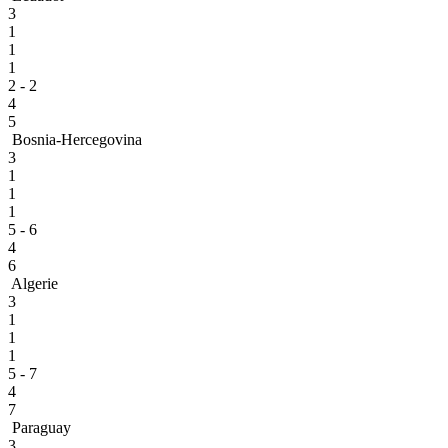
3
1
1
1
2 - 2
4
5
Bosnia-Hercegovina
3
1
1
1
5 - 6
4
6
Algerie
3
1
1
1
5 - 7
4
7
Paraguay
3