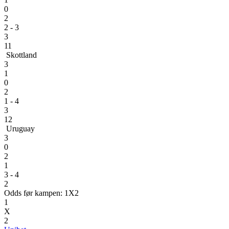
0
2
2 - 3
3
11
Skottland
3
1
0
2
1 - 4
3
12
Uruguay
3
0
2
1
3 - 4
2
Odds før kampen: 1X2
1
X
2