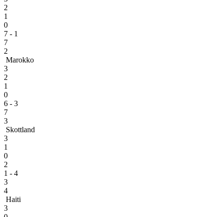
2
1
0
7 - 1
7
2
Marokko
3
2
1
0
6 - 3
7
3
Skottland
3
1
0
2
1 - 4
3
4
Haiti
3
0