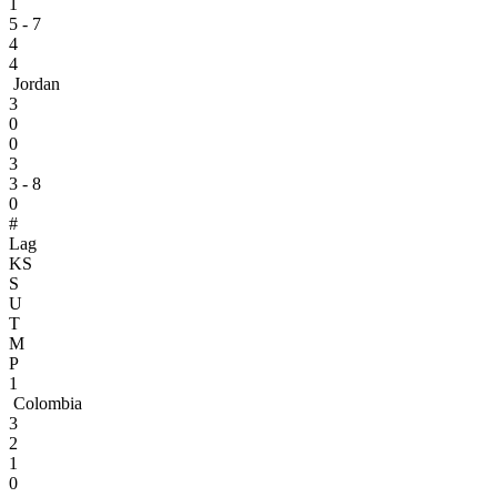
1
5 - 7
4
4
Jordan
3
0
0
3
3 - 8
0
#
Lag
KS
S
U
T
M
P
1
Colombia
3
2
1
0