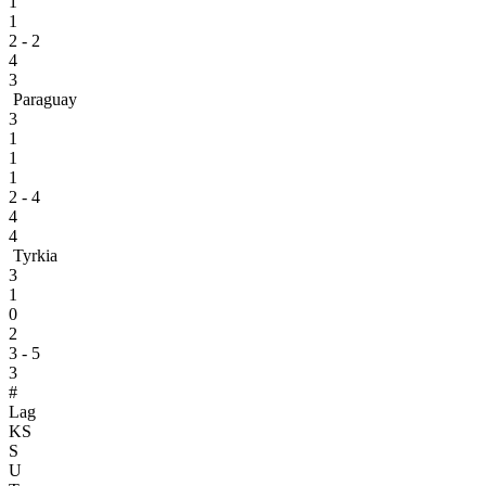
1
1
2 - 2
4
3
Paraguay
3
1
1
1
2 - 4
4
4
Tyrkia
3
1
0
2
3 - 5
3
#
Lag
KS
S
U