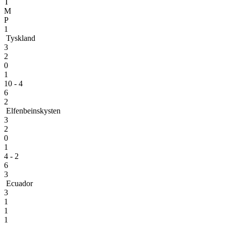
T
M
P
1
Tyskland
3
2
0
1
10 - 4
6
2
Elfenbeinskysten
3
2
0
1
4 - 2
6
3
Ecuador
3
1
1
1