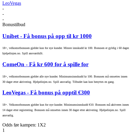
LeoVegas
-
-
-
Bonustilbud
Unibet
- Få bonus på opp til kr 1000
18+, velkomstbonusen gjelder kun for nye kunder. Minste innskudd kr 100. Bonusen er gyldig i 60 dager.
hjelpelinjen.no. Spill ansvarsfullt.
ComeOn
- Få kr 600 for å spille for
18+, velkomstbonusen gjelder alle nye kunder. Minimumsinnskudd kr 100. Bonusen må omsettes innen
30 dager etter aktivering. Hjelpelinjen.no. Spill ansvarlig. Tilbudet kan kun benyttes en gang.
LeoVegas
- Få bonus på opptil €300
18+. Velkomstbonusen gjelder kun for nye kunder. Minimumsinnskudd €10. Bonusen må aktiveres innen
14 dager etter registrering. Bonusen må omsettes innen 30 dager etter aktivering. Hjelpelinjen.no. Spill
ansvarlig.
Odds før kampen: 1X2
1