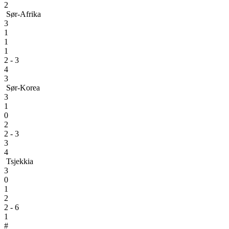
2
Sør-Afrika
3
1
1
1
2 - 3
4
3
Sør-Korea
3
1
0
2
2 - 3
3
4
Tsjekkia
3
0
1
2
2 - 6
1
#