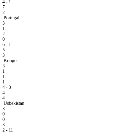
4 - 1
7
2
Portugal
3
1
2
0
6 - 1
5
3
Kongo
3
1
1
1
4 - 3
4
4
Usbekistan
3
0
0
3
2 - 11