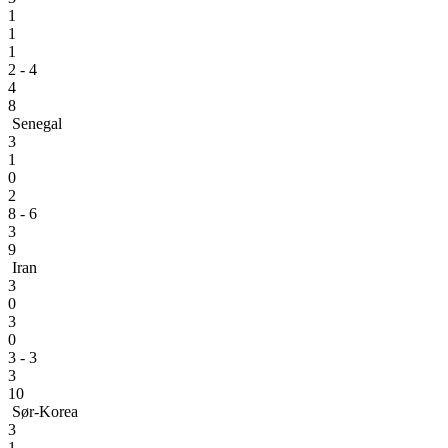
1
1
1
2 - 4
4
8
Senegal
3
1
0
2
8 - 6
3
9
Iran
3
0
3
0
3 - 3
3
10
Sør-Korea
3
1