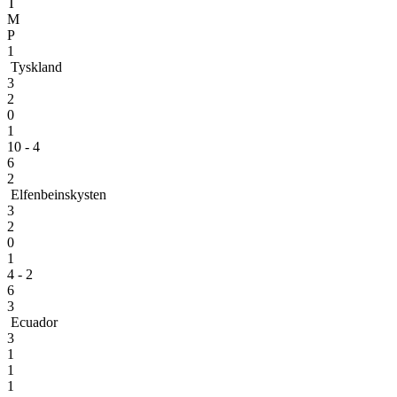
T
M
P
1
Tyskland
3
2
0
1
10 - 4
6
2
Elfenbeinskysten
3
2
0
1
4 - 2
6
3
Ecuador
3
1
1
1