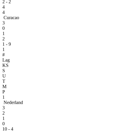
2 - 2
4
4
Curacao
3
0
1
2
1 - 9
1
#
Lag
KS
S
U
T
M
P
1
Nederland
3
2
1
0
10 - 4