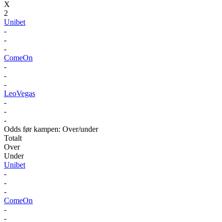
X
2
Unibet
-
-
-
ComeOn
-
-
-
LeoVegas
-
-
-
Odds før kampen: Over/under
Totalt
Over
Under
Unibet
-
-
-
ComeOn
-
-