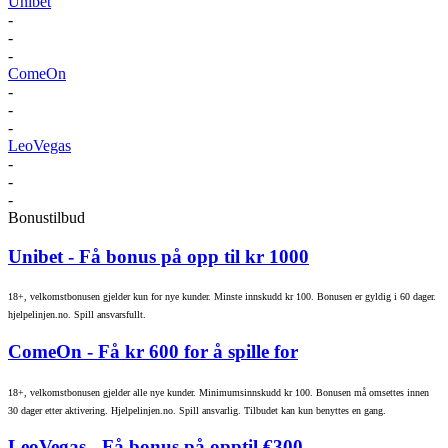
Unibet
-
-
-
ComeOn
-
-
-
LeoVegas
-
-
-
Bonustilbud
Unibet
- Få bonus på opp til kr 1000
18+, velkomstbonusen gjelder kun for nye kunder. Minste innskudd kr 100. Bonusen er gyldig i 60 dager.
hjelpelinjen.no. Spill ansvarsfullt.
ComeOn
- Få kr 600 for å spille for
18+, velkomstbonusen gjelder alle nye kunder. Minimumsinnskudd kr 100. Bonusen må omsettes innen
30 dager etter aktivering. Hjelpelinjen.no. Spill ansvarlig. Tilbudet kan kun benyttes en gang.
LeoVegas
- Få bonus på opptil €300