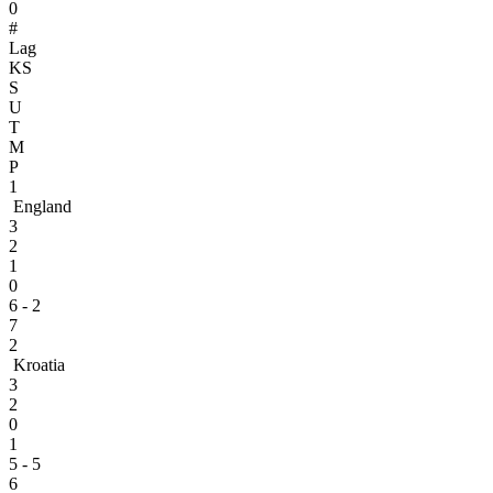
0
#
Lag
KS
S
U
T
M
P
1
England
3
2
1
0
6 - 2
7
2
Kroatia
3
2
0
1
5 - 5
6