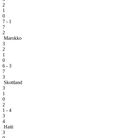
2
1
0
7 - 1
7
2
Marokko
3
2
1
0
6 - 3
7
3
Skottland
3
1
0
2
1 - 4
3
4
Haiti
3
0