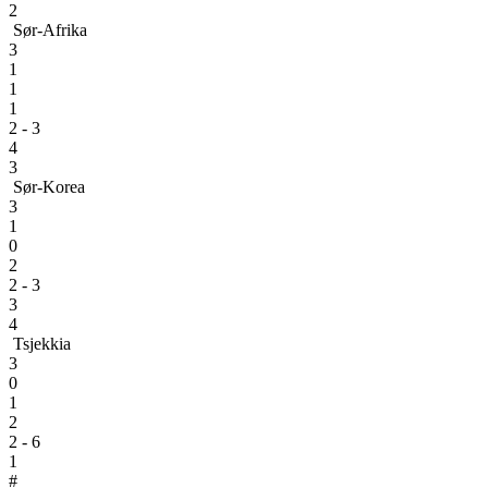
2
Sør-Afrika
3
1
1
1
2 - 3
4
3
Sør-Korea
3
1
0
2
2 - 3
3
4
Tsjekkia
3
0
1
2
2 - 6
1
#