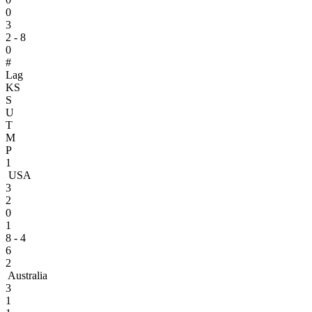
0
3
2 - 8
0
#
Lag
KS
S
U
T
M
P
1
USA
3
2
0
1
8 - 4
6
2
Australia
3
1