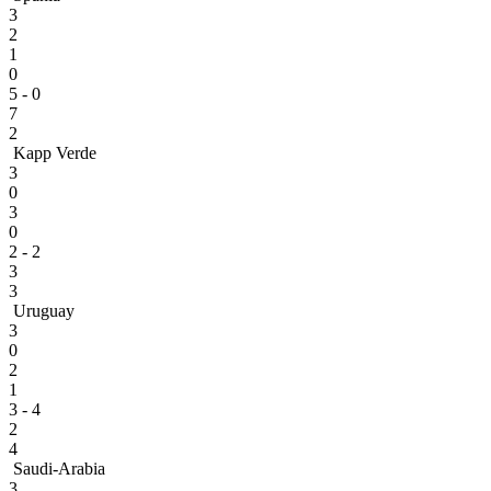
3
2
1
0
5 - 0
7
2
Kapp Verde
3
0
3
0
2 - 2
3
3
Uruguay
3
0
2
1
3 - 4
2
4
Saudi-Arabia
3