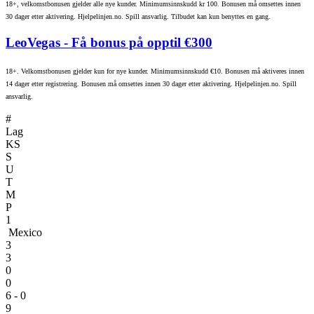
18+, velkomstbonusen gjelder alle nye kunder. Minimumsinnskudd kr 100. Bonusen må omsettes innen
30 dager etter aktivering. Hjelpelinjen.no. Spill ansvarlig. Tilbudet kan kun benyttes en gang.
LeoVegas
- Få bonus på opptil €300
18+. Velkomstbonusen gjelder kun for nye kunder. Minimumsinnskudd €10. Bonusen må aktiveres innen
14 dager etter registrering. Bonusen må omsettes innen 30 dager etter aktivering. Hjelpelinjen.no. Spill
ansvarlig.
#
Lag
KS
S
U
T
M
P
1
Mexico
3
3
0
0
6 - 0
9