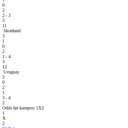
0
2
2 - 3
3
11
Skottland
3
1
0
2
1 - 4
3
12
Uruguay
3
0
2
1
3 - 4
2
Odds før kampen: 1X2
1
X
2