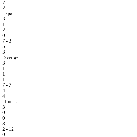
7
2
Japan
3
1
2
0
7 - 3
5
3
Sverige
3
1
1
1
7 - 7
4
4
Tunisia
3
0
0
3
2 - 12
0