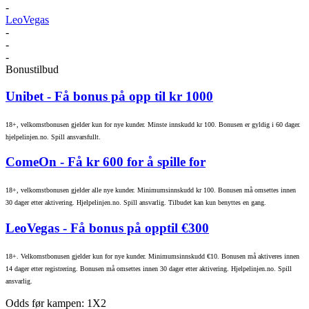
-
LeoVegas
-
-
-
Bonustilbud
Unibet
- Få bonus på opp til kr 1000
18+, velkomstbonusen gjelder kun for nye kunder. Minste innskudd kr 100. Bonusen er gyldig i 60 dager.
hjelpelinjen.no. Spill ansvarsfullt.
ComeOn
- Få kr 600 for å spille for
18+, velkomstbonusen gjelder alle nye kunder. Minimumsinnskudd kr 100. Bonusen må omsettes innen
30 dager etter aktivering. Hjelpelinjen.no. Spill ansvarlig. Tilbudet kan kun benyttes en gang.
LeoVegas
- Få bonus på opptil €300
18+. Velkomstbonusen gjelder kun for nye kunder. Minimumsinnskudd €10. Bonusen må aktiveres innen
14 dager etter registrering. Bonusen må omsettes innen 30 dager etter aktivering. Hjelpelinjen.no. Spill
ansvarlig.
Odds før kampen: 1X2