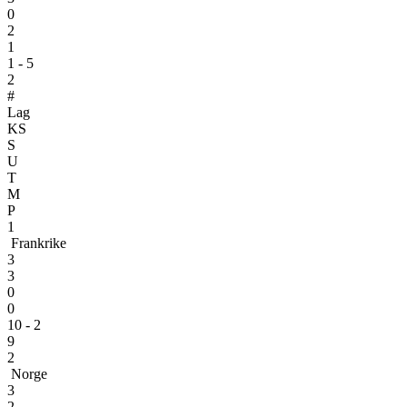
0
2
1
1 - 5
2
#
Lag
KS
S
U
T
M
P
1
Frankrike
3
3
0
0
10 - 2
9
2
Norge
3
2