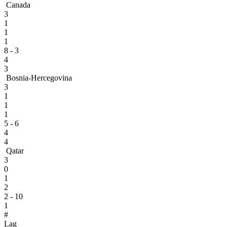
Canada
3
1
1
1
8 - 3
4
3
Bosnia-Hercegovina
3
1
1
1
5 - 6
4
4
Qatar
3
0
1
2
2 - 10
1
#
Lag