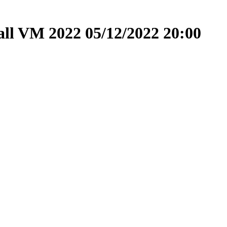
all VM 2022
05/12/2022 20:00