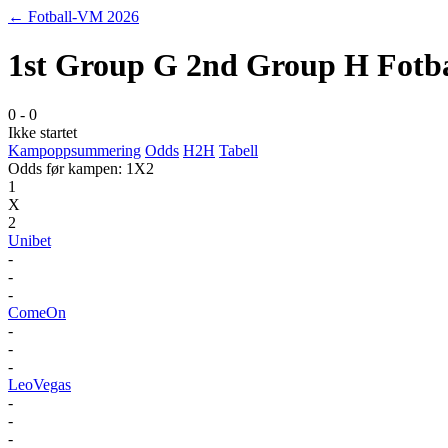
← Fotball-VM 2026
1st Group G
2nd Group H
Fotb
0
-
0
Ikke startet
Kampoppsummering
Odds
H2H
Tabell
Odds før kampen: 1X2
1
X
2
Unibet
-
-
-
ComeOn
-
-
-
LeoVegas
-
-
-