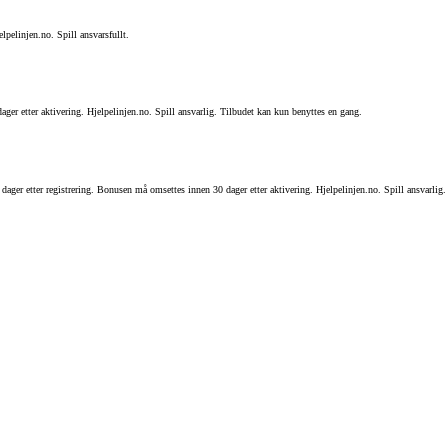
pelinjen.no. Spill ansvarsfullt.
 etter aktivering. Hjelpelinjen.no. Spill ansvarlig. Tilbudet kan kun benyttes en gang.
r etter registrering. Bonusen må omsettes innen 30 dager etter aktivering. Hjelpelinjen.no. Spill ansvarlig.