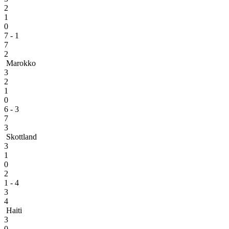
2
1
0
7 - 1
7
2
Marokko
3
2
1
0
6 - 3
7
3
Skottland
3
1
0
2
1 - 4
3
4
Haiti
3
0