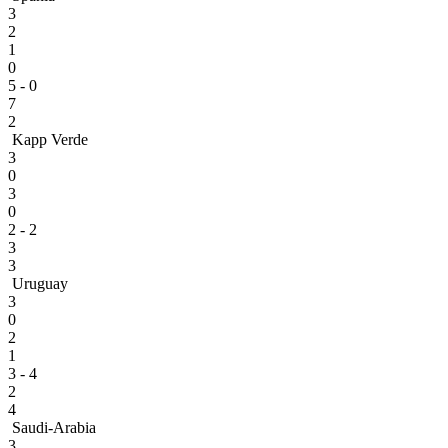
3
2
1
0
5 - 0
7
2
Kapp Verde
3
0
3
0
2 - 2
3
3
Uruguay
3
0
2
1
3 - 4
2
4
Saudi-Arabia
3