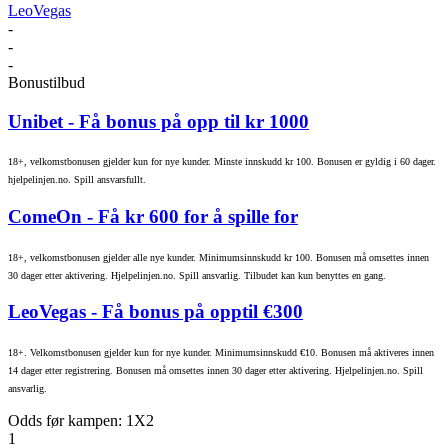
LeoVegas
-
-
-
Bonustilbud
Unibet
- Få bonus på opp til kr 1000
18+, velkomstbonusen gjelder kun for nye kunder. Minste innskudd kr 100. Bonusen er gyldig i 60 dager.
hjelpelinjen.no. Spill ansvarsfullt.
ComeOn
- Få kr 600 for å spille for
18+, velkomstbonusen gjelder alle nye kunder. Minimumsinnskudd kr 100. Bonusen må omsettes innen
30 dager etter aktivering. Hjelpelinjen.no. Spill ansvarlig. Tilbudet kan kun benyttes en gang.
LeoVegas
- Få bonus på opptil €300
18+. Velkomstbonusen gjelder kun for nye kunder. Minimumsinnskudd €10. Bonusen må aktiveres innen
14 dager etter registrering. Bonusen må omsettes innen 30 dager etter aktivering. Hjelpelinjen.no. Spill
ansvarlig.
Odds før kampen: 1X2
1