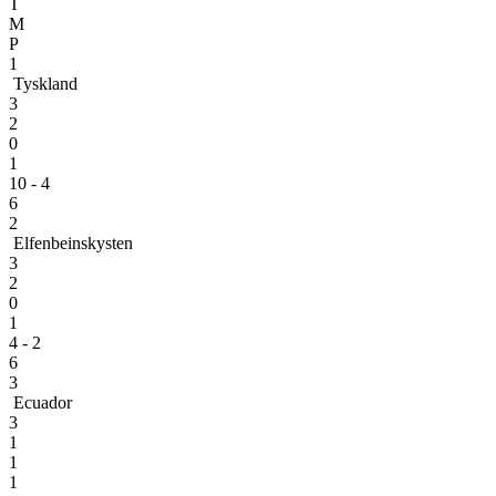
T
M
P
1
Tyskland
3
2
0
1
10 - 4
6
2
Elfenbeinskysten
3
2
0
1
4 - 2
6
3
Ecuador
3
1
1
1