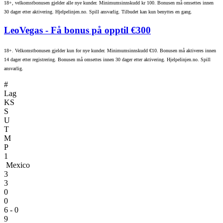
18+, velkomstbonusen gjelder alle nye kunder. Minimumsinnskudd kr 100. Bonusen må omsettes innen
30 dager etter aktivering. Hjelpelinjen.no. Spill ansvarlig. Tilbudet kan kun benyttes en gang.
LeoVegas
- Få bonus på opptil €300
18+. Velkomstbonusen gjelder kun for nye kunder. Minimumsinnskudd €10. Bonusen må aktiveres innen
14 dager etter registrering. Bonusen må omsettes innen 30 dager etter aktivering. Hjelpelinjen.no. Spill
ansvarlig.
#
Lag
KS
S
U
T
M
P
1
Mexico
3
3
0
0
6 - 0
9