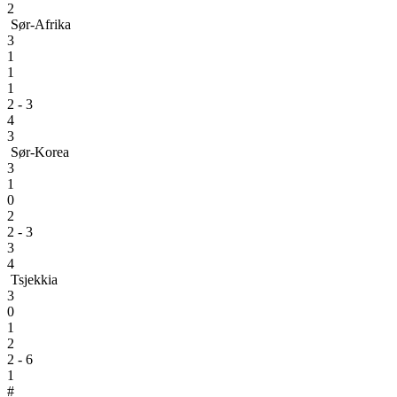
2
Sør-Afrika
3
1
1
1
2 - 3
4
3
Sør-Korea
3
1
0
2
2 - 3
3
4
Tsjekkia
3
0
1
2
2 - 6
1
#