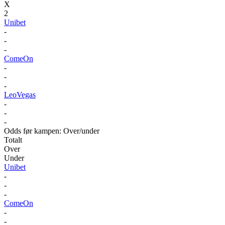
X
2
Unibet
-
-
-
ComeOn
-
-
-
LeoVegas
-
-
-
Odds før kampen: Over/under
Totalt
Over
Under
Unibet
-
-
-
ComeOn
-
-