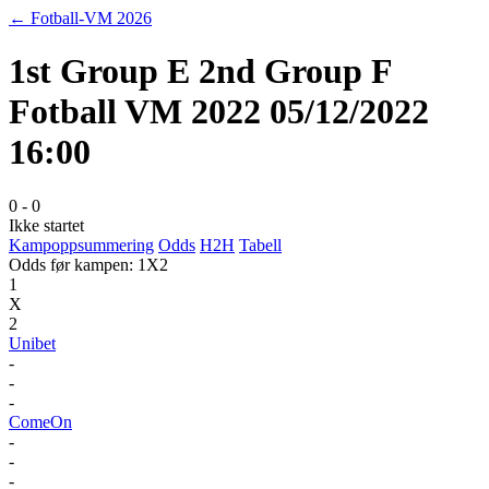
← Fotball-VM 2026
1st Group E
2nd Group F
Fotball VM 2022
05/12/2022
16:00
0
-
0
Ikke startet
Kampoppsummering
Odds
H2H
Tabell
Odds før kampen: 1X2
1
X
2
Unibet
-
-
-
ComeOn
-
-
-