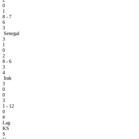
0
1
8 - 7
6
3
Senegal
3
1
0
2
8 - 6
3
4
Irak
3
0
0
3
1 - 12
0
#
Lag
KS
S