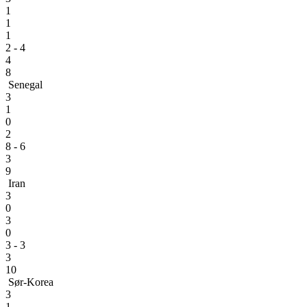
1
1
1
2 - 4
4
8
Senegal
3
1
0
2
8 - 6
3
9
Iran
3
0
3
0
3 - 3
3
10
Sør-Korea
3
1