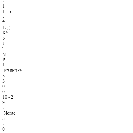
2
1
1 - 5
2
#
Lag
KS
S
U
T
M
P
1
Frankrike
3
3
0
0
10 - 2
9
2
Norge
3
2
0