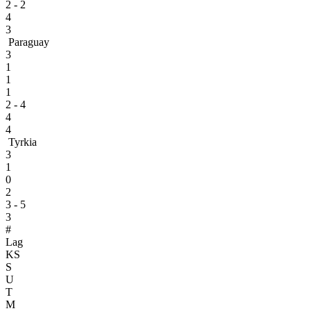
2 - 2
4
3
Paraguay
3
1
1
1
2 - 4
4
4
Tyrkia
3
1
0
2
3 - 5
3
#
Lag
KS
S
U
T
M