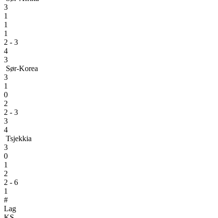
3
1
1
1
2 - 3
4
3
Sør-Korea
3
1
0
2
2 - 3
3
4
Tsjekkia
3
0
1
2
2 - 6
1
#
Lag
KS