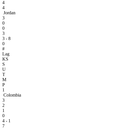
4
4
Jordan
3
0
0
3
3 - 8
0
#
Lag
KS
S
U
T
M
P
1
Colombia
3
2
1
0
4 - 1
7