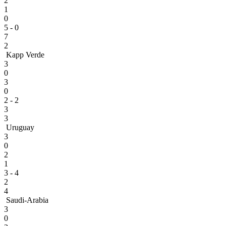
2
1
0
5 - 0
7
2
Kapp Verde
3
0
3
0
2 - 2
3
3
Uruguay
3
0
2
1
3 - 4
2
4
Saudi-Arabia
3
0