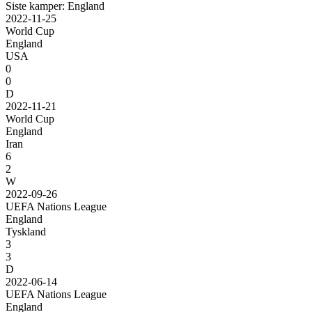
Siste kamper: England
2022-11-25
World Cup
England
USA
0
0
D
2022-11-21
World Cup
England
Iran
6
2
W
2022-09-26
UEFA Nations League
England
Tyskland
3
3
D
2022-06-14
UEFA Nations League
England