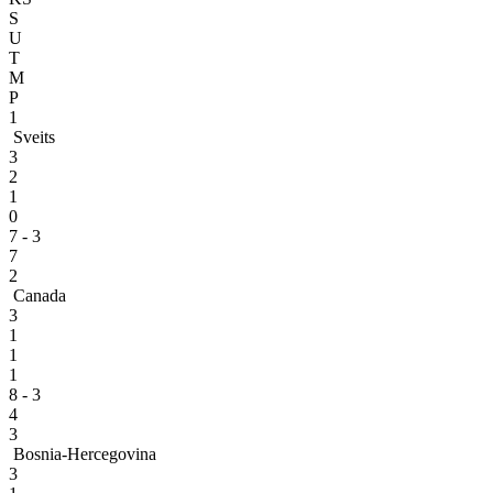
S
U
T
M
P
1
Sveits
3
2
1
0
7 - 3
7
2
Canada
3
1
1
1
8 - 3
4
3
Bosnia-Hercegovina
3