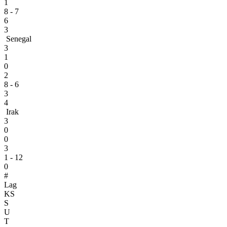
1
8 - 7
6
3
Senegal
3
1
0
2
8 - 6
3
4
Irak
3
0
0
3
1 - 12
0
#
Lag
KS
S
U
T