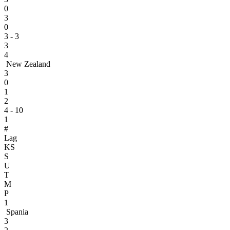
0
3
0
3 - 3
3
4
New Zealand
3
0
1
2
4 - 10
1
#
Lag
KS
S
U
T
M
P
1
Spania
3