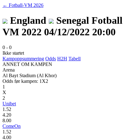
← Fotball-VM 2026
England
Senegal
Fotball
VM 2022
04/12/2022 20:00
0
-
0
Ikke startet
Kampoppsummering
Odds
H2H
Tabell
ANNET OM KAMPEN
Arena
Al Bayt Stadium (Al Khor)
Odds før kampen: 1X2
1
X
2
Unibet
1.52
4.20
8.00
ComeOn
1.52
4.00