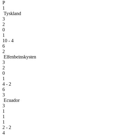
P
1
Tyskland
3
2
0
1
10 - 4
6
2
Elfenbeinskysten
3
2
0
1
4 - 2
6
3
Ecuador
3
1
1
1
2 - 2
4