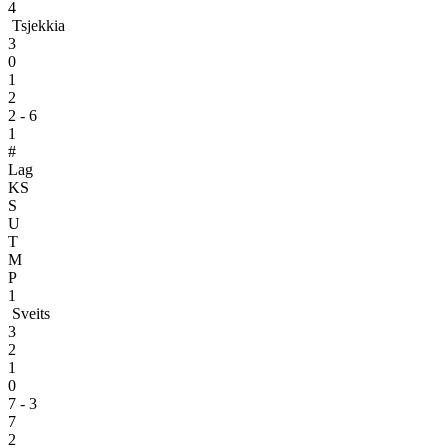
4
Tsjekkia
3
0
1
2
2 - 6
1
#
Lag
KS
S
U
T
M
P
1
Sveits
3
2
1
0
7 - 3
7
2