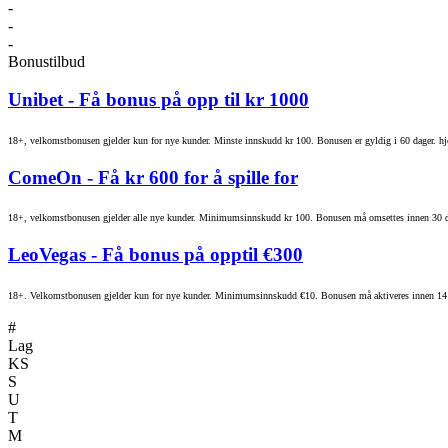
-
-
-
Bonustilbud
Unibet
- Få bonus på opp til kr 1000
18+, velkomstbonusen gjelder kun for nye kunder. Minste innskudd kr 100. Bonusen er gyldig i 60 dager. hjel
ComeOn
- Få kr 600 for å spille for
18+, velkomstbonusen gjelder alle nye kunder. Minimumsinnskudd kr 100. Bonusen må omsettes innen 30 dager
LeoVegas
- Få bonus på opptil €300
18+. Velkomstbonusen gjelder kun for nye kunder. Minimumsinnskudd €10. Bonusen må aktiveres innen 14 dage
#
Lag
KS
S
U
T
M