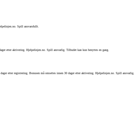
pelinjen.no. Spill ansvarsfullt.
 etter aktivering. Hjelpelinjen.no. Spill ansvarlig. Tilbudet kan kun benyttes en gang.
r etter registrering. Bonusen må omsettes innen 30 dager etter aktivering. Hjelpelinjen.no. Spill ansvarlig.