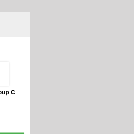
oup C