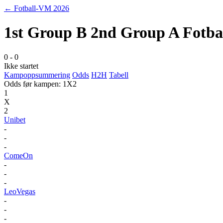
← Fotball-VM 2026
1st Group B
2nd Group A
Fotba
0
-
0
Ikke startet
Kampoppsummering
Odds
H2H
Tabell
Odds før kampen: 1X2
1
X
2
Unibet
-
-
-
ComeOn
-
-
-
LeoVegas
-
-
-