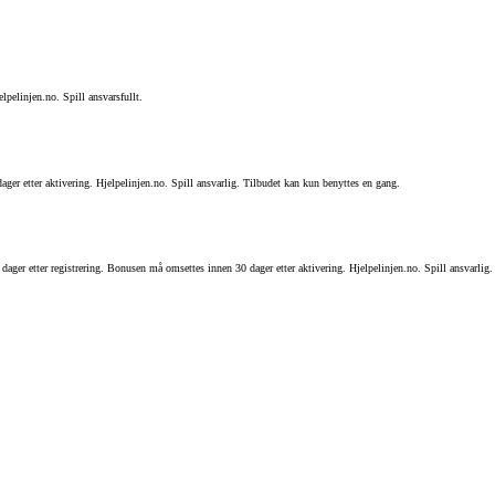
pelinjen.no. Spill ansvarsfullt.
 etter aktivering. Hjelpelinjen.no. Spill ansvarlig. Tilbudet kan kun benyttes en gang.
r etter registrering. Bonusen må omsettes innen 30 dager etter aktivering. Hjelpelinjen.no. Spill ansvarlig.