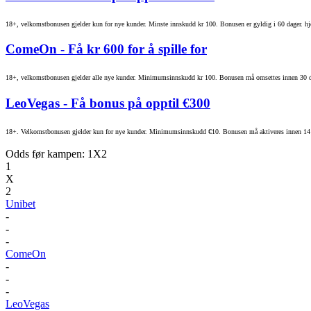
18+, velkomstbonusen gjelder kun for nye kunder. Minste innskudd kr 100. Bonusen er gyldig i 60 dager. hjel
ComeOn
- Få kr 600 for å spille for
18+, velkomstbonusen gjelder alle nye kunder. Minimumsinnskudd kr 100. Bonusen må omsettes innen 30 dager
LeoVegas
- Få bonus på opptil €300
18+. Velkomstbonusen gjelder kun for nye kunder. Minimumsinnskudd €10. Bonusen må aktiveres innen 14 dage
Odds før kampen: 1X2
1
X
2
Unibet
-
-
-
ComeOn
-
-
-
LeoVegas