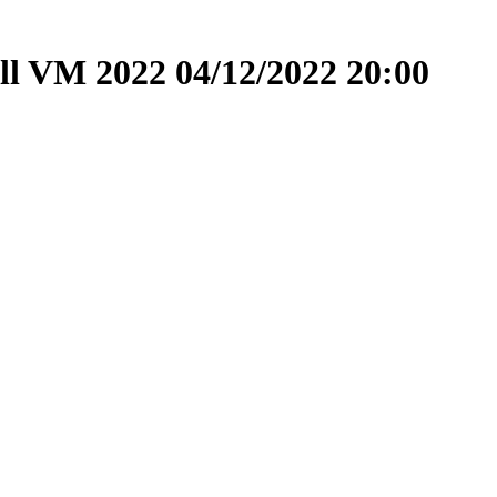
ll VM 2022
04/12/2022 20:00