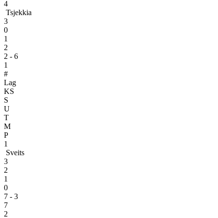
4
Tsjekkia
3
0
1
2
2 - 6
1
#
Lag
KS
S
U
T
M
P
1
Sveits
3
2
1
0
7 - 3
7
2