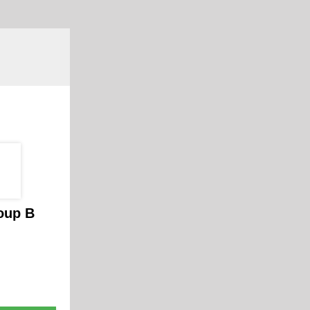
oup B