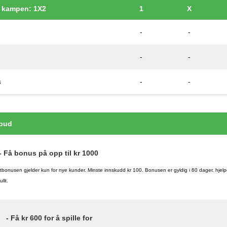
 kampen: 1X2
1
X
-
-
-
-
s
-
-
lbud
- Få bonus på opp til kr 1000
bonusen gjelder kun for nye kunder. Minste innskudd kr 100. Bonusen er gyldig i 60 dager. hjelp
llt.
- Få kr 600 for å spille for