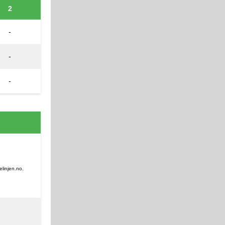
2
-
-
-
elinjen.no.