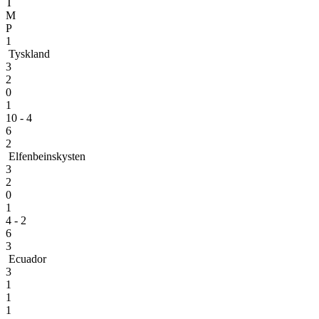
T
M
P
1
Tyskland
3
2
0
1
10 - 4
6
2
Elfenbeinskysten
3
2
0
1
4 - 2
6
3
Ecuador
3
1
1
1