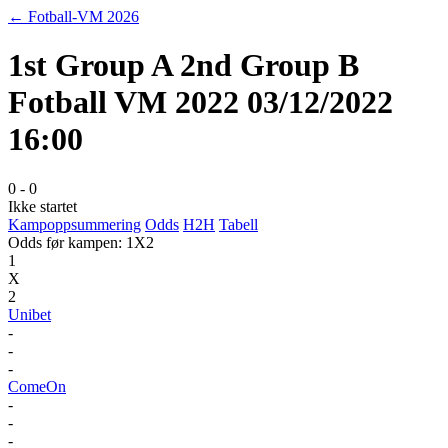
← Fotball-VM 2026
1st Group A
2nd Group B
Fotball VM 2022
03/12/2022
16:00
0
-
0
Ikke startet
Kampoppsummering
Odds
H2H
Tabell
Odds før kampen: 1X2
1
X
2
Unibet
-
-
-
ComeOn
-
-
-