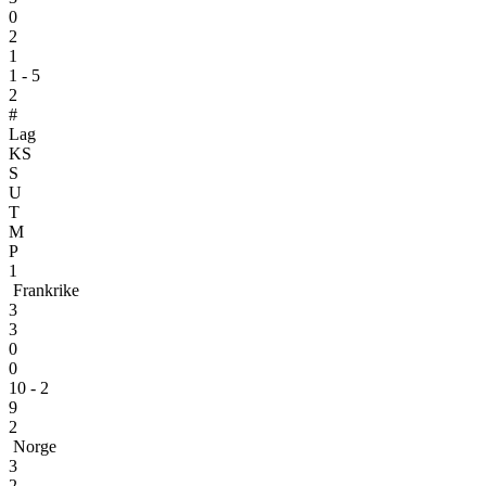
0
2
1
1 - 5
2
#
Lag
KS
S
U
T
M
P
1
Frankrike
3
3
0
0
10 - 2
9
2
Norge
3
2