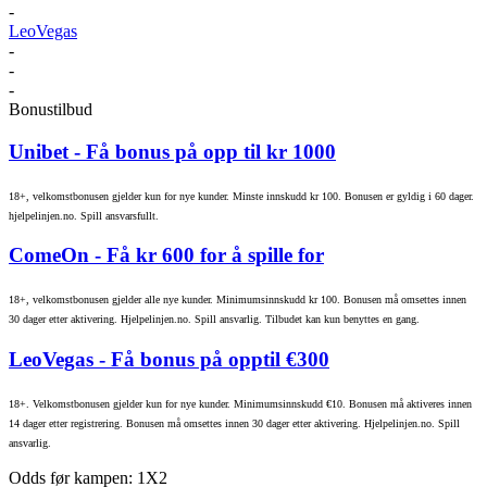
-
LeoVegas
-
-
-
Bonustilbud
Unibet
- Få bonus på opp til kr 1000
18+, velkomstbonusen gjelder kun for nye kunder. Minste innskudd kr 100. Bonusen er gyldig i 60 dager.
hjelpelinjen.no. Spill ansvarsfullt.
ComeOn
- Få kr 600 for å spille for
18+, velkomstbonusen gjelder alle nye kunder. Minimumsinnskudd kr 100. Bonusen må omsettes innen
30 dager etter aktivering. Hjelpelinjen.no. Spill ansvarlig. Tilbudet kan kun benyttes en gang.
LeoVegas
- Få bonus på opptil €300
18+. Velkomstbonusen gjelder kun for nye kunder. Minimumsinnskudd €10. Bonusen må aktiveres innen
14 dager etter registrering. Bonusen må omsettes innen 30 dager etter aktivering. Hjelpelinjen.no. Spill
ansvarlig.
Odds før kampen: 1X2