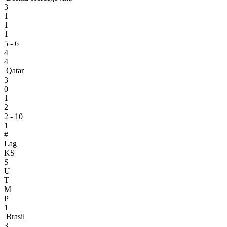
3
1
1
1
5 - 6
4
4
Qatar
3
0
1
2
2 - 10
1
#
Lag
KS
S
U
T
M
P
1
Brasil
3