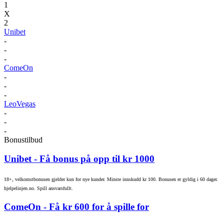
1
X
2
Unibet
-
-
-
ComeOn
-
-
-
LeoVegas
-
-
-
Bonustilbud
Unibet
- Få bonus på opp til kr 1000
18+, velkomstbonusen gjelder kun for nye kunder. Minste innskudd kr 100. Bonusen er gyldig i 60 dager.
hjelpelinjen.no. Spill ansvarsfullt.
ComeOn
- Få kr 600 for å spille for