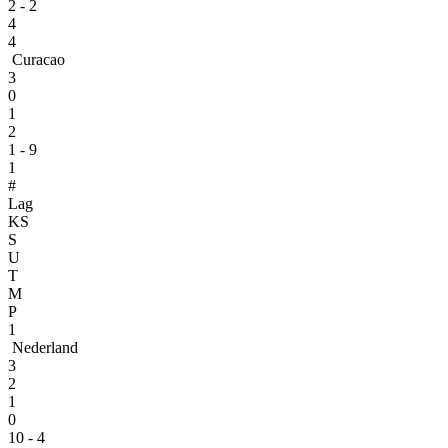
2 - 2
4
4
Curacao
3
0
1
2
1 - 9
1
#
Lag
KS
S
U
T
M
P
1
Nederland
3
2
1
0
10 - 4