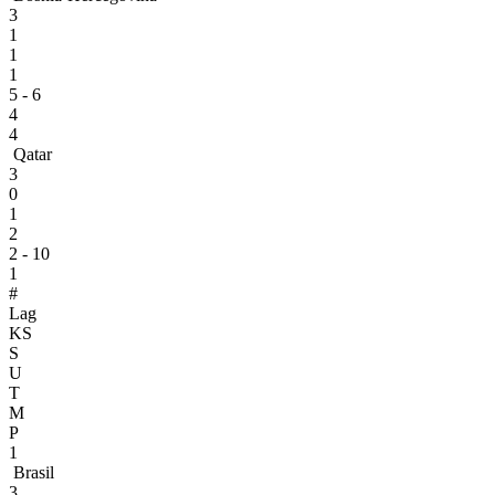
3
1
1
1
5 - 6
4
4
Qatar
3
0
1
2
2 - 10
1
#
Lag
KS
S
U
T
M
P
1
Brasil
3