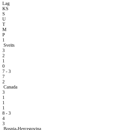
Lag
KS
S
U
T
M
P
1
Sveits
3
2
1
0
7 - 3
7
2
Canada
3
1
1
1
8 - 3
4
3
Bosnia-Hercegovina