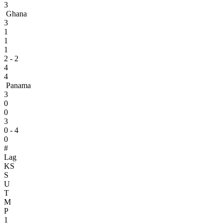
3
Ghana
3
1
1
1
2 - 2
4
4
Panama
3
0
0
3
0 - 4
0
#
Lag
KS
S
U
T
M
P
1