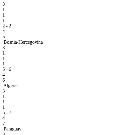
3
1
1
1
2 - 2
4
5
Bosnia-Hercegovina
3
1
1
1
5 - 6
4
6
Algerie
3
1
1
1
5 - 7
4
7
Paraguay
3