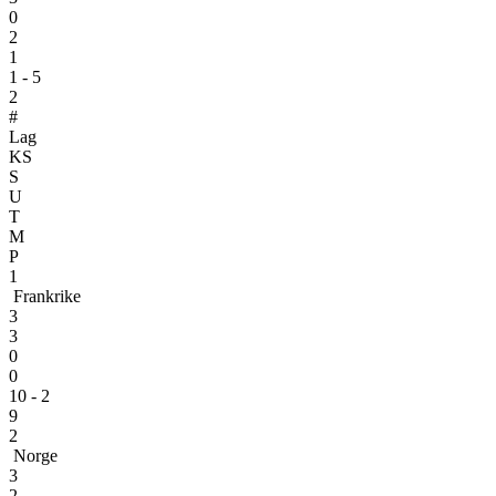
0
2
1
1 - 5
2
#
Lag
KS
S
U
T
M
P
1
Frankrike
3
3
0
0
10 - 2
9
2
Norge
3
2