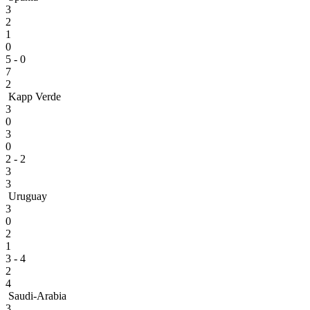
3
2
1
0
5 - 0
7
2
Kapp Verde
3
0
3
0
2 - 2
3
3
Uruguay
3
0
2
1
3 - 4
2
4
Saudi-Arabia
3