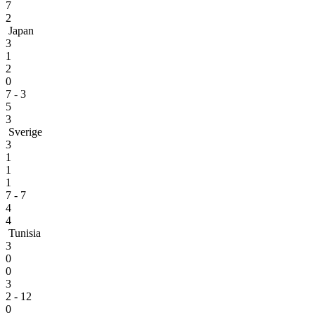
7
2
Japan
3
1
2
0
7 - 3
5
3
Sverige
3
1
1
1
7 - 7
4
4
Tunisia
3
0
0
3
2 - 12
0