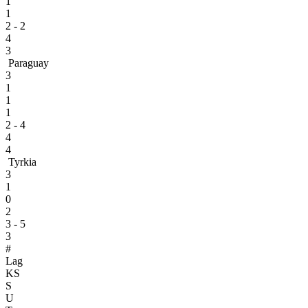
1
1
2 - 2
4
3
Paraguay
3
1
1
1
2 - 4
4
4
Tyrkia
3
1
0
2
3 - 5
3
#
Lag
KS
S
U