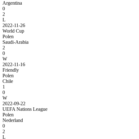
Argentina
0
2
L
2022-11-26
World Cup
Polen
Saudi-Arabia
2
0
W
2022-11-16
Friendly
Polen
Chile
1
0
W
2022-09-22
UEFA Nations League
Polen
Nederland
0
2
L