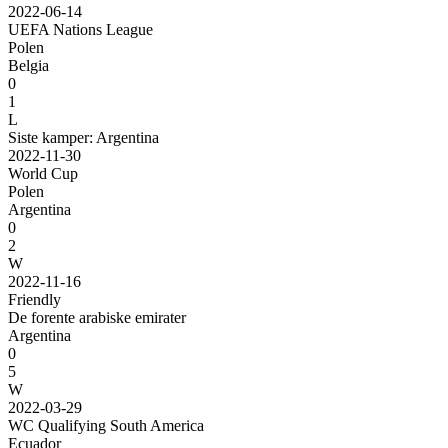
2022-06-14
UEFA Nations League
Polen
Belgia
0
1
L
Siste kamper: Argentina
2022-11-30
World Cup
Polen
Argentina
0
2
W
2022-11-16
Friendly
De forente arabiske emirater
Argentina
0
5
W
2022-03-29
WC Qualifying South America
Ecuador