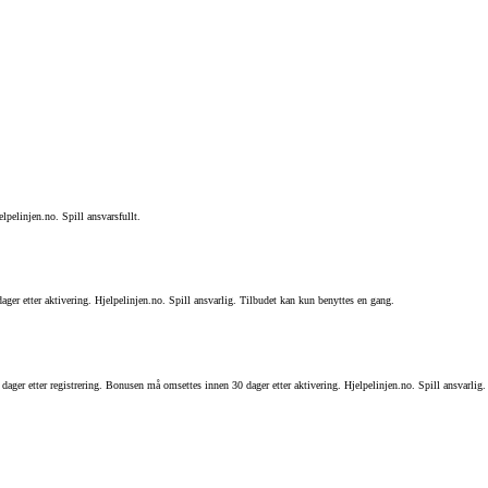
pelinjen.no. Spill ansvarsfullt.
 etter aktivering. Hjelpelinjen.no. Spill ansvarlig. Tilbudet kan kun benyttes en gang.
r etter registrering. Bonusen må omsettes innen 30 dager etter aktivering. Hjelpelinjen.no. Spill ansvarlig.