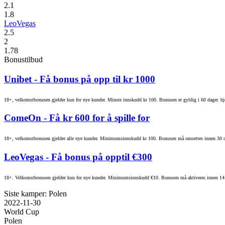
2.1
1.8
LeoVegas
2.5
2
1.78
Bonustilbud
Unibet
- Få bonus på opp til kr 1000
18+, velkomstbonusen gjelder kun for nye kunder. Minste innskudd kr 100. Bonusen er gyldig i 60 dager. hjel
ComeOn
- Få kr 600 for å spille for
18+, velkomstbonusen gjelder alle nye kunder. Minimumsinnskudd kr 100. Bonusen må omsettes innen 30 dager
LeoVegas
- Få bonus på opptil €300
18+. Velkomstbonusen gjelder kun for nye kunder. Minimumsinnskudd €10. Bonusen må aktiveres innen 14 dage
Siste kamper: Polen
2022-11-30
World Cup
Polen