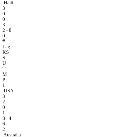
Haiti
3
0
0
3
2 - 8
0
#
Lag
KS
S
U
T
M
P
1
USA
3
2
0
1
8 - 4
6
2
Australia