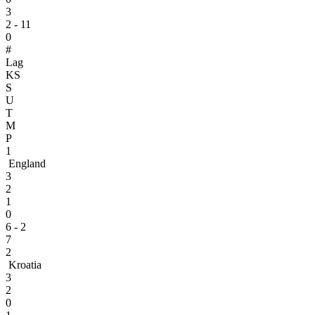
3
2 - 11
0
#
Lag
KS
S
U
T
M
P
1
England
3
2
1
0
6 - 2
7
2
Kroatia
3
2
0