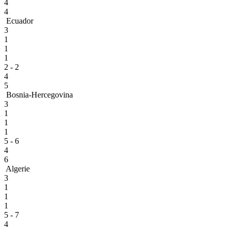
4
4
Ecuador
3
1
1
1
2 - 2
4
5
Bosnia-Hercegovina
3
1
1
1
5 - 6
4
6
Algerie
3
1
1
1
5 - 7
4