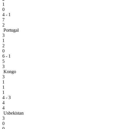
1
0
4 - 1
7
2
Portugal
3
1
2
0
6 - 1
5
3
Kongo
3
1
1
1
4 - 3
4
4
Usbekistan
3
0
0