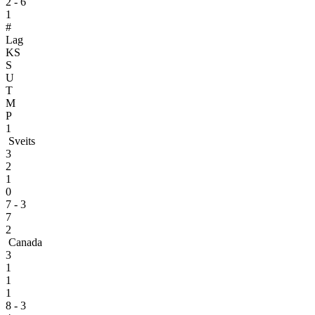
2 - 6
1
#
Lag
KS
S
U
T
M
P
1
Sveits
3
2
1
0
7 - 3
7
2
Canada
3
1
1
1
8 - 3