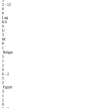
3
2 - 12
0
#
Lag
KS
S
U
T
M
P
1
Belgia
3
1
2
0
6 - 2
5
2
Egypt
3
1
2
0