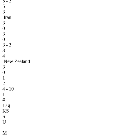
5 - 3
5
3
Iran
3
0
3
0
3 - 3
3
4
New Zealand
3
0
1
2
4 - 10
1
#
Lag
KS
S
U
T
M