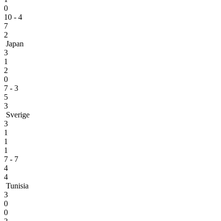
0
10 - 4
7
2
Japan
3
1
2
0
7 - 3
5
3
Sverige
3
1
1
1
7 - 7
4
4
Tunisia
3
0
0