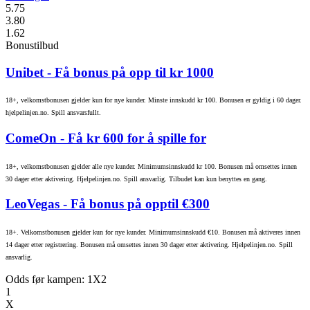
5.75
3.80
1.62
Bonustilbud
Unibet
- Få bonus på opp til kr 1000
18+, velkomstbonusen gjelder kun for nye kunder. Minste innskudd kr 100. Bonusen er gyldig i 60 dager.
hjelpelinjen.no. Spill ansvarsfullt.
ComeOn
- Få kr 600 for å spille for
18+, velkomstbonusen gjelder alle nye kunder. Minimumsinnskudd kr 100. Bonusen må omsettes innen
30 dager etter aktivering. Hjelpelinjen.no. Spill ansvarlig. Tilbudet kan kun benyttes en gang.
LeoVegas
- Få bonus på opptil €300
18+. Velkomstbonusen gjelder kun for nye kunder. Minimumsinnskudd €10. Bonusen må aktiveres innen
14 dager etter registrering. Bonusen må omsettes innen 30 dager etter aktivering. Hjelpelinjen.no. Spill
ansvarlig.
Odds før kampen: 1X2
1
X