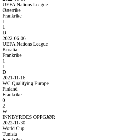
UEFA Nations League
Østerrike
Frankrike
1
1
D
2022-06-06
UEFA Nations League
Kroatia
Frankrike
1
1
D
2021-11-16
WC Qualifying Europe
Finland
Frankrike
0
2
W
INNBYRDES OPPGJØR
2022-11-30
World Cup
Tunisia
Frankrike