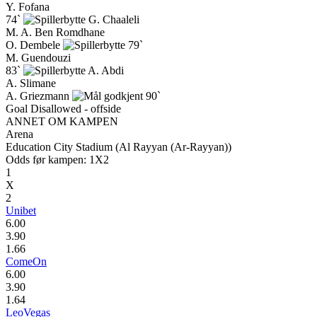
Y. Fofana
74`
G. Chaaleli
M. A. Ben Romdhane
O. Dembele
79`
M. Guendouzi
83`
A. Abdi
A. Slimane
A. Griezmann
90`
Goal Disallowed - offside
ANNET OM KAMPEN
Arena
Education City Stadium (Al Rayyan (Ar-Rayyan))
Odds før kampen: 1X2
1
X
2
Unibet
6.00
3.90
1.66
ComeOn
6.00
3.90
1.64
LeoVegas