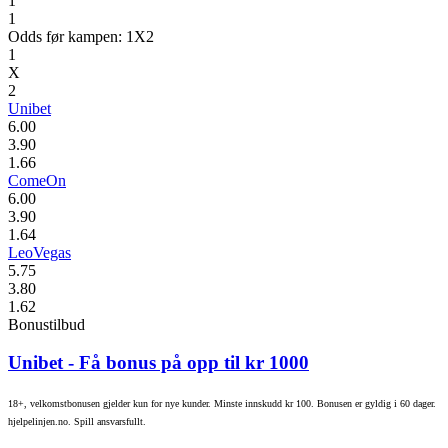
1
1
Odds før kampen: 1X2
1
X
2
Unibet
6.00
3.90
1.66
ComeOn
6.00
3.90
1.64
LeoVegas
5.75
3.80
1.62
Bonustilbud
Unibet
- Få bonus på opp til kr 1000
18+, velkomstbonusen gjelder kun for nye kunder. Minste innskudd kr 100. Bonusen er gyldig i 60 dager.
hjelpelinjen.no. Spill ansvarsfullt.