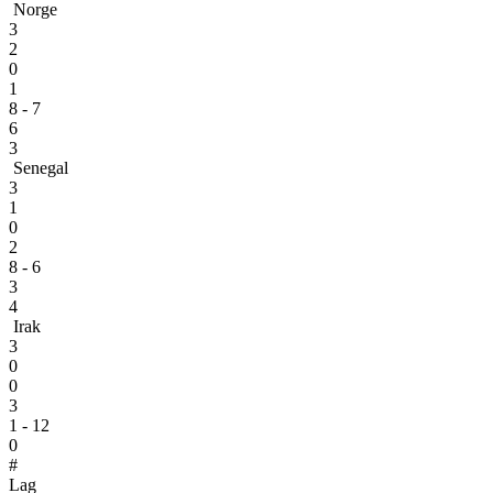
Norge
3
2
0
1
8 - 7
6
3
Senegal
3
1
0
2
8 - 6
3
4
Irak
3
0
0
3
1 - 12
0
#
Lag