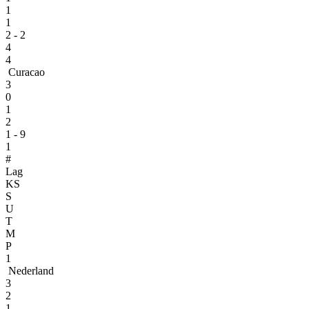
1
1
2 - 2
4
4
Curacao
3
0
1
2
1 - 9
1
#
Lag
KS
S
U
T
M
P
1
Nederland
3
2
1