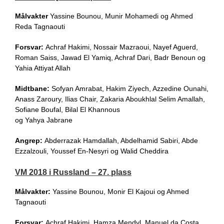
Målvakter
Yassine Bounou, Munir Mohamedi og Ahmed
Reda Tagnaouti
Forsvar:
Achraf Hakimi, Nossair Mazraoui, Nayef Aguerd,
Roman Saiss, Jawad El Yamiq, Achraf Dari, Badr Benoun og
Yahia Attiyat Allah
Midtbane:
Sofyan Amrabat, Hakim Ziyech, Azzedine Ounahi,
Anass Zaroury, Ilias Chair, Zakaria Aboukhlal Selim Amallah,
Sofiane Boufal, Bilal El Khannous
og Yahya Jabrane
Angrep:
Abderrazak Hamdallah, Abdelhamid Sabiri, Abde
Ezzalzouli, Youssef En-Nesyri og Walid Cheddira
VM 2018 i Russland – 27. plass
Målvakter:
Yassine Bounou, Monir El Kajoui og Ahmed
Tagnaouti
Forsvar:
Achraf Hakimi, Hamza Mendyl, Manuel da Costa,