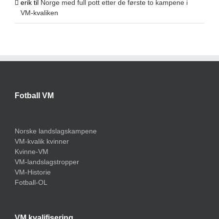
erik
til
Norge med full pott etter de første to kampene i
VM-kvaliken
Fotball VM
Norske landslagskampene
VM-kvalik kvinner
Kvinne-VM
VM-landslagstropper
VM-Historie
Fotball-OL
VM kvalifisering