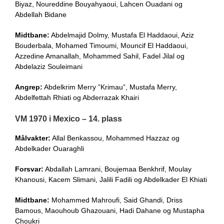
Biyaz, Noureddine Bouyahyaoui, Lahcen Ouadani og
Abdellah Bidane
Midtbane:
Abdelmajid Dolmy, Mustafa El Haddaoui, Aziz
Bouderbala, Mohamed Timoumi, Mouncif El Haddaoui,
Azzedine Amanallah, Mohammed Sahil, Fadel Jilal og
Abdelaziz Souleimani
Angrep:
Abdelkrim Merry ”Krimau”, Mustafa Merry,
Abdelfettah Rhiati og Abderrazak Khairi
VM 1970 i Mexico – 14. plass
Målvakter:
Allal Benkassou, Mohammed Hazzaz og
Abdelkader Ouaraghli
Forsvar:
Abdallah Lamrani, Boujemaa Benkhrif, Moulay
Khanousi, Kacem Slimani, Jalili Fadili og Abdelkader El Khiati
Midtbane:
Mohammed Mahroufi, Said Ghandi, Driss
Bamous, Maouhoub Ghazouani, Hadi Dahane og Mustapha
Choukri