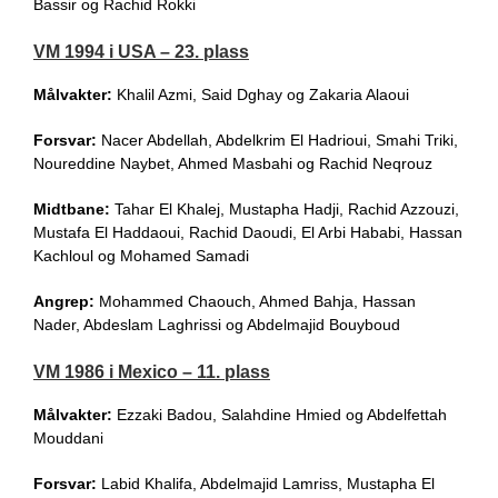
Bassir og Rachid Rokki
VM 1994 i USA – 23. plass
Målvakter:
Khalil Azmi, Said Dghay og Zakaria Alaoui
Forsvar:
Nacer Abdellah, Abdelkrim El Hadrioui, Smahi Triki,
Noureddine Naybet, Ahmed Masbahi og Rachid Neqrouz
Midtbane:
Tahar El Khalej, Mustapha Hadji, Rachid Azzouzi,
Mustafa El Haddaoui, Rachid Daoudi, El Arbi Hababi, Hassan
Kachloul og Mohamed Samadi
Angrep:
Mohammed Chaouch, Ahmed Bahja, Hassan
Nader, Abdeslam Laghrissi og Abdelmajid Bouyboud
VM 1986 i Mexico – 11. plass
Målvakter:
Ezzaki Badou, Salahdine Hmied og Abdelfettah
Mouddani
Forsvar:
Labid Khalifa, Abdelmajid Lamriss, Mustapha El