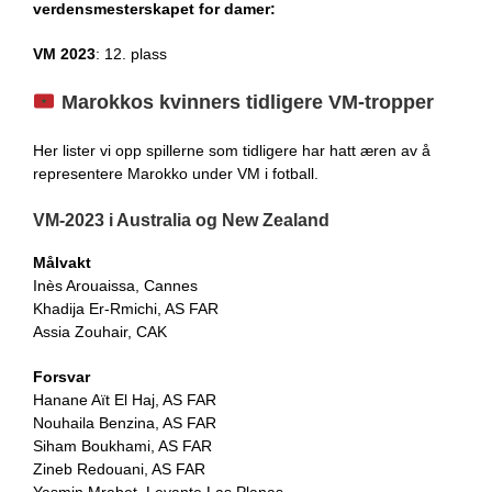
verdensmesterskapet for damer:
VM 2023
: 12. plass
Marokkos kvinners tidligere VM-tropper
Her lister vi opp spillerne som tidligere har hatt æren av å
representere Marokko under VM i fotball.
VM-2023 i Australia og New Zealand
Målvakt
Inès Arouaissa, Cannes
Khadija Er-Rmichi, AS FAR
Assia Zouhair, CAK
Forsvar
Hanane Aït El Haj, AS FAR
Nouhaila Benzina, AS FAR
Siham Boukhami, AS FAR
Zineb Redouani, AS FAR
Yasmin Mrabet, Levante Las Planas