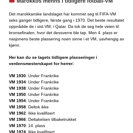
Marokkos menns i tidligere fotball-VM
Det marokkanske landslaget har kommet seg til FIFA-VM
seks ganger tidligere, første gang i 1970. Det beste resultatet
oppnådde de i sist VM, i Qatar. Da tok de seg hele veien til
bronsefinalen, hvor det dessverre ble tap. Men 4. plass er
nasjonens beste plassering noen sinne i et VM, uavhengig av
kjønn.
Her kan du se lagets tidligere plasseringer i
verdensmesterskapet for herrer:
VM 1930
: Under Frankrike
VM 1934
: Under Frankrike
VM 1938
: Under Frankrike
VM 1950
: Under Frankrike
VM 1954
: Under Frankrike
VM 1958
: Deltok ikke
VM 1962
: Ikke kvalifisert
VM 1966
: Deltakelsen tilbaketrukket
VM 1970
: 14. plass
VM 1974
: Ikke kvalifisert