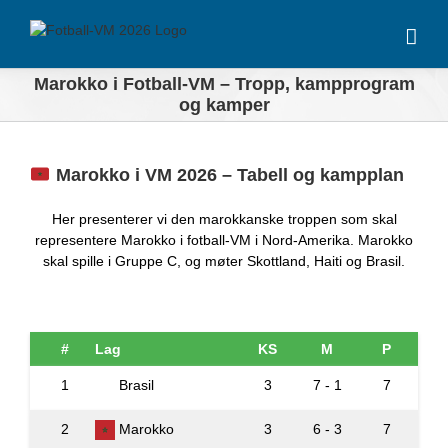
Skip
to
content
Marokko i Fotball-VM – Tropp, kampprogram
og kamper
Marokko i VM 2026 – Tabell og kampplan
Her presenterer vi den marokkanske troppen som skal
representere Marokko i fotball-VM i Nord-Amerika. Marokko
skal spille i Gruppe C, og møter Skottland, Haiti og Brasil.
#
Lag
KS
M
P
1
Brasil
3
7 - 1
7
2
Marokko
3
6 - 3
7