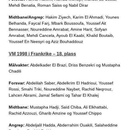
Mehdi Benatia, Roman Saiss og Nabil Dirar
Midtbane/Angrep:
Hakim Ziyech, Karim El Ahmadi, Younes
Belhanda, Faycal Farj, Mbark Boussoufa, Youssef Ait
Bennasser, Noureddine Amrabat, Amine Harit, Sofyan
Amrabat, Mehdi Cancela, Ayoub El Kaabi, Khalid Boutaib,
Youssef En Neesyri og Aziz Bouhaddouz
VM 1998 i Frankrike – 18. plass
Målvakter:
Abdelkader El Brazi, Driss Benzekri og Mustapha
Chadili
Forsvar:
Abdelilah Saber, Abdelkrim El Hadrioui, Youssef
Rossi, Smahi Triki, Noureddine Naybet, Rachid Neqrouz,
Lahcen Abrami, Jamal Sellami og Tahar El Khalej
Midtbane:
Mustapha Hadji, Saïd Chiba, Ali Elkhattabi,
Rachid Azzouzi, Gharib Amzine og Youssef Chippo
Angrep:
Abdeljalil Hadda, Abderrahim Ouakili, Salaheddine